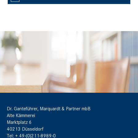
Dr. Ganteführer, Marquardt & Partner mbB
Alte Kämmerei
Marktplatz 6
40213 Düsseldorf
Tel: + 49-(0)211-8989-0