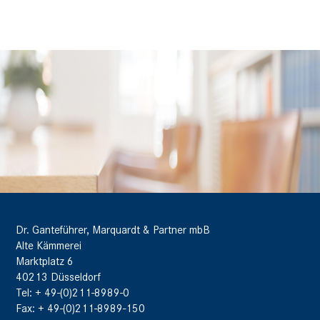
Dr. Ganteführer, Marquardt & Partner mbB
Alte Kämmerei
Marktplatz 6
40213 Düsseldorf
Tel: + 49-(0)211-8989-0
Fax: + 49-(0)211-8989-150