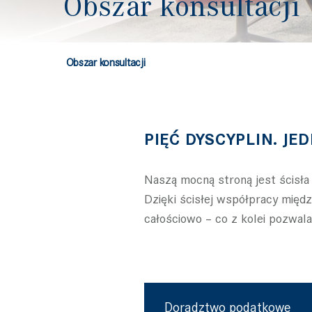
Obszar konsultacji
Obszar konsultacji
PIĘĆ DYSCYPLIN. JE
Naszą mocną stroną jest ścisła
Dzięki ścisłej współpracy międ
całościowo – co z kolei pozwal
Doradztwo podatkowe