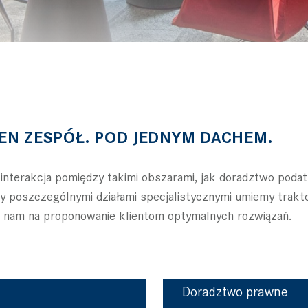
DEN ZESPÓŁ. POD JEDNYM DACHEM.
 interakcja pomiędzy takimi obszarami, jak doradztwo poda
zy poszczególnymi działami specjalistycznymi umiemy trak
a nam na proponowanie klientom optymalnych rozwiązań.
Doradztwo prawne