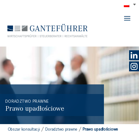
GANTEFÜHRER
DORADZTWO PRAWNE
Prawo upadłościowe
/
/
Obszar konsultacji
Doradztwo prawne
Prawo upadłościowe