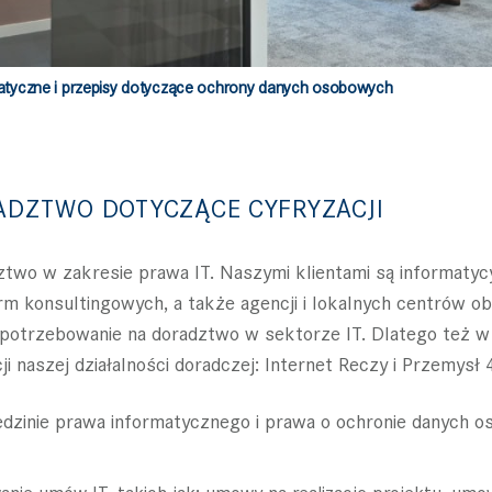
atyczne i przepisy dotyczące ochrony danych osobowych
ADZTWO DOTYCZĄCE CYFRYZACJI
o w zakresie prawa IT. Naszymi klientami są informatycy
m konsultingowych, a także agencji i lokalnych centrów o
zapotrzebowanie na doradztwo w sektorze IT. Dlatego też w
i naszej działalności doradczej: Internet Reczy i Przemysł 4
dzinie prawa informatycznego i prawa o ochronie danych 
nie umów IT, takich jak: umowy na realizację projektu, umo