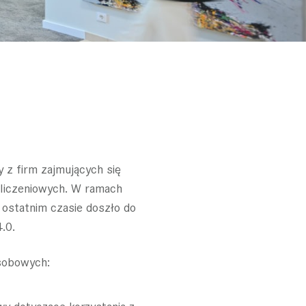
 z firm zajmujących się
bliczeniowych. W ramach
 ostatnim czasie doszło do
.0.
osobowych:
wy dotyczące korzystania z